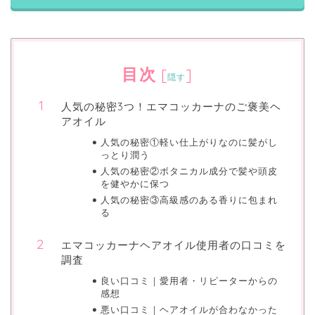
目次
[
]
隠す
人気の秘密3つ！エマコッカーナのご褒美ヘ
アオイル
人気の秘密①軽い仕上がりなのに髪がし
っとり潤う
人気の秘密②ボタニカル成分で髪や頭皮
を健やかに保つ
人気の秘密③高級感のある香りに包まれ
る
エマコッカーナヘアオイル使用者の口コミを
調査
良い口コミ｜愛用者・リピーターからの
感想
悪い口コミ｜ヘアオイルが合わなかった