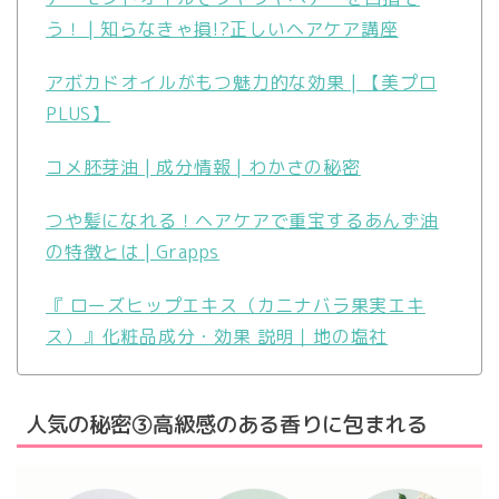
う！ | 知らなきゃ損!?正しいヘアケア講座
アボカドオイルがもつ魅力的な効果 | 【美プロ
PLUS】
コメ胚芽油 | 成分情報 | わかさの秘密
つや髪になれる！ヘアケアで重宝するあんず油
の特徴とは | Grapps
『 ローズヒップエキス（カニナバラ果実エキ
ス）』化粧品成分・効果 説明｜地の塩社
人気の秘密③高級感のある香りに包まれる