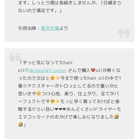
ます。しっとり感は長続きしませんが、1日絡まら
ないので満足です。」
引用出典：
楽天市場
より
「ずっと気になってたhair
oil♡
@laaunail.salon
さんで購入
oilが無くな
ったので次はと
今まで使ったhair oilの中で1
番☆テクスチャーがトロっとしてるので重いかと
思いきや
つけ心地、香り、仕上がり、全てがパ
ーフェクトです
もっと早く買っておけばと後
悔するぐらい良い❤︎❤︎❤︎めんどくさいドライヤーも
エマコッカーナのおかげで楽しみになりました
」