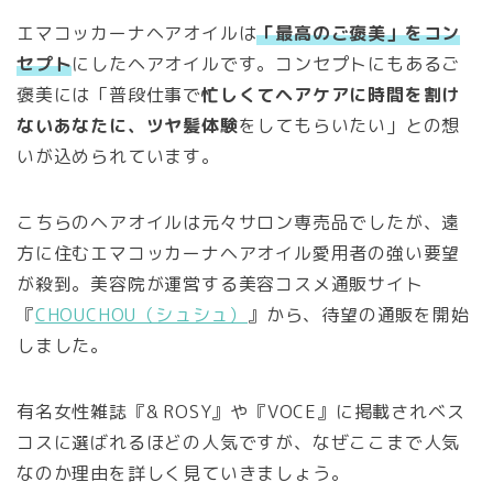
エマコッカーナヘアオイルは
「最高のご褒美」をコン
セプト
にしたヘアオイルです。コンセプトにもあるご
褒美には「普段仕事で
忙しくてヘアケアに時間を割け
ないあなたに、ツヤ髪体験
をしてもらいたい」との想
いが込められています。
こちらのヘアオイルは元々サロン専売品でしたが、遠
方に住むエマコッカーナヘアオイル愛用者の強い要望
が殺到。美容院が運営する美容コスメ通販サイト
『
CHOUCHOU（シュシュ）
』から、待望の通販を開始
しました。
有名女性雑誌『& ROSY』や『VOCE』に掲載されベス
コスに選ばれるほどの人気ですが、なぜここまで人気
なのか理由を詳しく見ていきましょう。