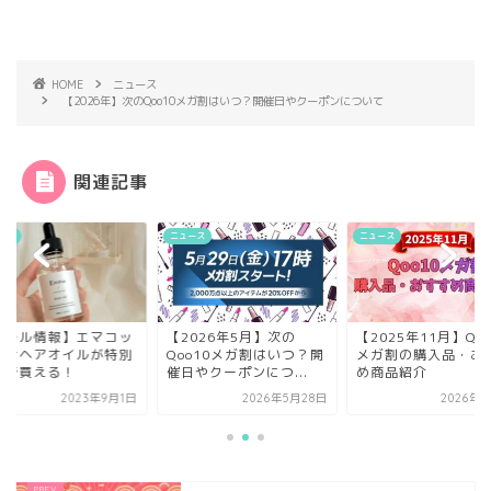
HOME
ニュース
【2026年】次のQoo10メガ割はいつ？開催日やクーポンについて
関連記事
ース
ニュース
ニュース
セール情報】エマコッ
【2026年5月】次の
【2025年11月】Qoo
ーナヘアオイルが特別
Qoo10メガ割はいつ？開
メガ割の購入品・お
格で買える！
催日やクーポンにつ...
め商品紹介
2023年9月1日
2026年5月28日
2026年1