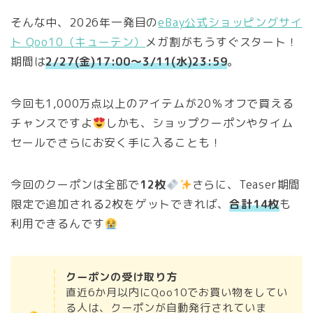
そんな中、2026年一発目の
eBay公式ショッピングサイ
ト Qoo10（キューテン）
メガ割がもうすぐスタート！
期間は
2/27
(金)17:00～3/11(水)23:59
。
今回も1,000万点以上のアイテムが20％オフで買える
チャンスですよ
しかも、ショップクーポンやタイム
セールでさらにお安く手に入ることも！
今回のクーポンは全部で
12枚
さらに、Teaser期間
限定で追加される2枚をゲットできれば、
合計14枚
も
利用できるんです
クーポンの受け取り方
直近6か月以内にQoo10でお買い物をしてい
る人は、クーポンが自動発行されていま