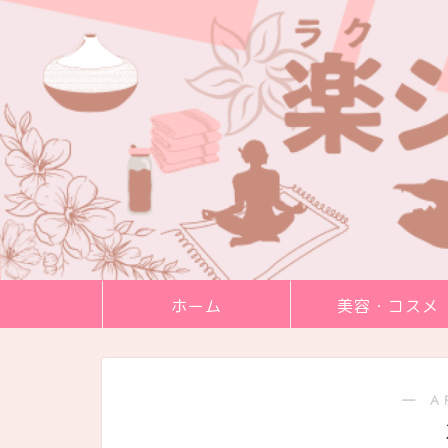
ホーム
美容・コスメ
― A